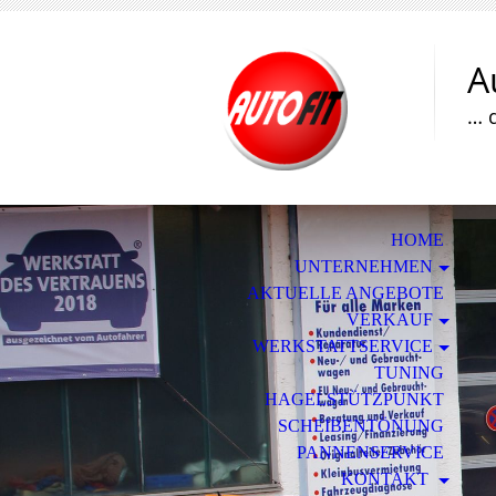
A
… 
HOME
UNTERNEHMEN
AKTUELLE ANGEBOTE
VERKAUF
WERKSTATTSERVICE
TUNING
HAGELSTÜTZPUNKT
SCHEIBENTÖNUNG
PANNENSERVICE
KONTAKT