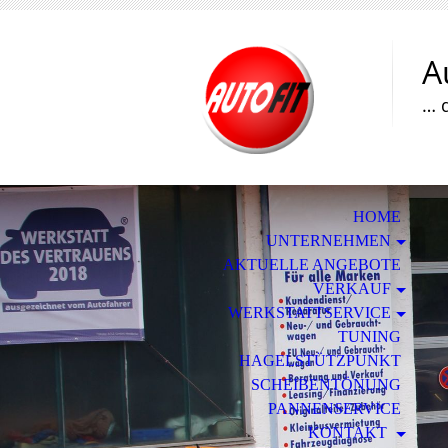
A
… 
HOME
UNTERNEHMEN
AKTUELLE ANGEBOTE
VERKAUF
WERKSTATTSERVICE
TUNING
HAGELSTÜTZPUNKT
SCHEIBENTÖNUNG
PANNENSERVICE
KONTAKT