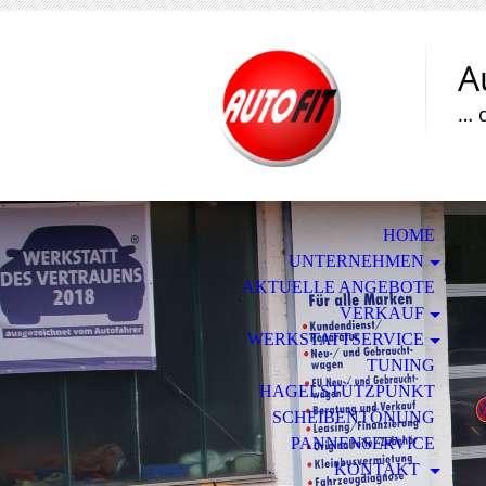
A
… 
HOME
UNTERNEHMEN
AKTUELLE ANGEBOTE
VERKAUF
WERKSTATTSERVICE
TUNING
HAGELSTÜTZPUNKT
SCHEIBENTÖNUNG
PANNENSERVICE
KONTAKT