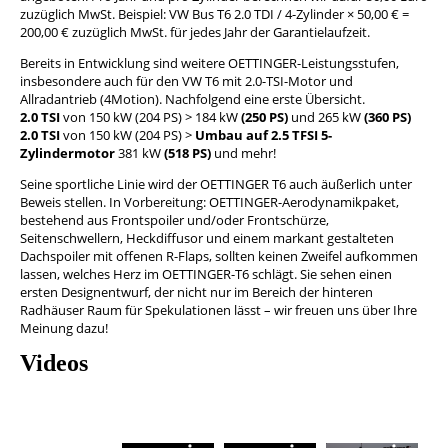
zuzüglich MwSt. Beispiel: VW Bus T6 2.0 TDI / 4-Zylinder × 50,00 € =
200,00 € zuzüglich MwSt. für jedes Jahr der Garantielaufzeit.
Bereits in Entwicklung sind weitere OETTINGER-Leistungsstufen,
insbesondere auch für den VW T6 mit 2.0-TSI-Motor und
Allradantrieb (4Motion). Nachfolgend eine erste Übersicht.
2.0 TSI
von 150 kW (204 PS) > 184 kW
(250 PS)
und 265 kW
(360 PS)
2.0 TSI
von 150 kW (204 PS) >
Umbau auf 2.5 TFSI 5-
Zylindermotor
381 kW
(518 PS)
und mehr!
Seine sportliche Linie wird der OETTINGER T6 auch äußerlich unter
Beweis stellen. In Vorbereitung: OETTINGER-Aerodynamikpaket,
bestehend aus Frontspoiler und/oder Frontschürze,
Seitenschwellern, Heckdiffusor und einem markant gestalteten
Dachspoiler mit offenen R-Flaps, sollten keinen Zweifel aufkommen
lassen, welches Herz im OETTINGER-T6 schlägt. Sie sehen einen
ersten Designentwurf, der nicht nur im Bereich der hinteren
Radhäuser Raum für Spekulationen lässt – wir freuen uns über Ihre
Meinung dazu!
Videos