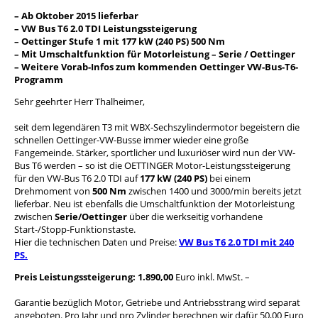
– Ab Oktober 2015 lieferbar
– VW Bus T6 2.0 TDI Leistungssteigerung
– Oettinger Stufe 1 mit 177 kW (240 PS) 500 Nm
– Mit Umschaltfunktion für Motorleistung – Serie / Oettinger
– Weitere Vorab-Infos zum kommenden Oettinger VW-Bus-T6-
Programm
Sehr geehrter Herr Thalheimer,
seit dem legendären T3 mit WBX-Sechszylindermotor begeistern die
schnellen Oettinger-VW-Busse immer wieder eine große
Fangemeinde. Stärker, sportlicher und luxuriöser wird nun der VW-
Bus T6 werden – so ist die OETTINGER Motor-Leistungssteigerung
für den VW-Bus T6 2.0 TDI auf
177 kW (240 PS)
bei einem
Drehmoment von
500 Nm
zwischen 1400 und 3000/min bereits jetzt
lieferbar. Neu ist ebenfalls die Umschaltfunktion der Motorleistung
zwischen
Serie/Oettinger
über die werkseitig vorhandene
Start-/Stopp-Funktionstaste.
Hier die technischen Daten und Preise:
VW Bus T6 2.0 TDI mit 240
PS.
Preis Leistungssteigerung: 1.890,00
Euro inkl. MwSt. –
Garantie bezüglich Motor, Getriebe und Antriebsstrang wird separat
angeboten. Pro Jahr und pro Zylinder berechnen wir dafür 50,00 Euro